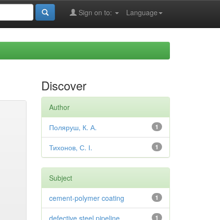
Sign on to:
Language
Discover
Author
Поляруш, К. А.
1
Тихонов, С. І.
1
Subject
cement-polymer coating
1
defective steel pipeline
1