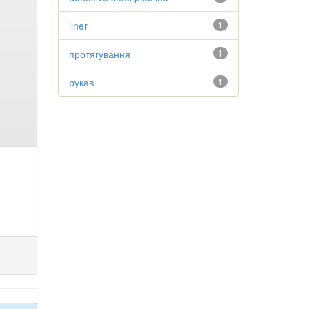
liner
1
протягування
1
рукав
1