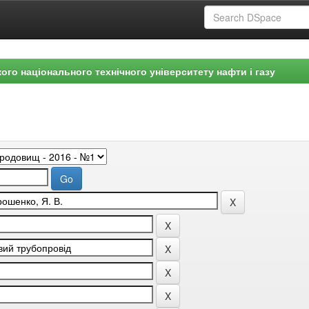
ого національного технічного університету нафти і газу