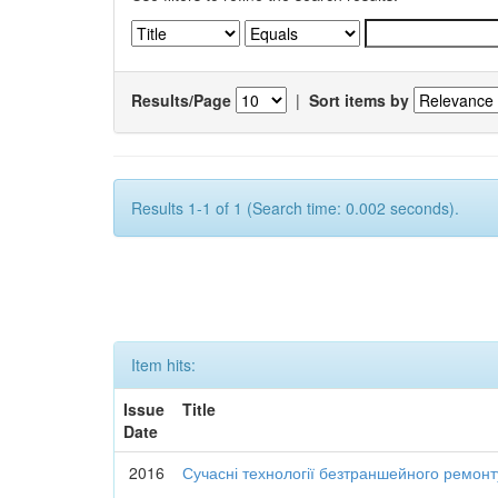
Results/Page
|
Sort items by
Results 1-1 of 1 (Search time: 0.002 seconds).
Item hits:
Issue
Title
Date
2016
Сучасні технології безтраншейного ремон