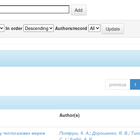
In order
Authors/record
previous
1
Author(s)
ту теплогазових мереж
Поляруш, К. А.
;
Дорошенко, Я. В.
;
Тих
С. І.
;
Бабій, А. Р.