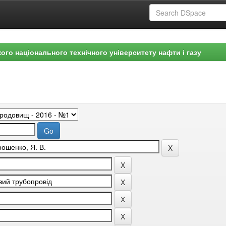
ого національного технічного університету нафти і газу