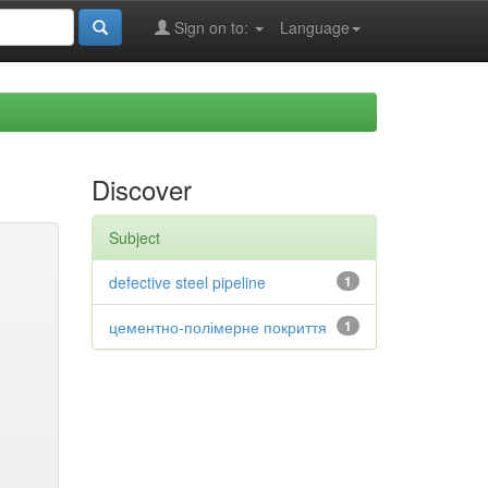
Sign on to:
Language
Discover
Subject
defective steel pipeline
1
цементно-полімерне покриття
1