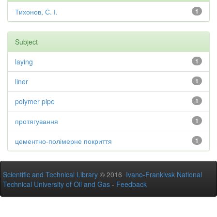
Тихонов, С. І.
1
Subject
laying
1
liner
1
polymer pipe
1
протягування
1
цементно-полімерне покриття
1
Scientific and Technical Library
© 2016
Ivano-Frankivsk National
Technical University of Oil and Gas
-
Feedback