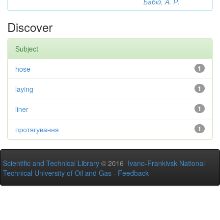
Бабій, А. Р.
Discover
Subject
hose
1
laying
1
liner
1
протягування
1
Scientific and Technical Library
© 2016
Ivano-Frankivsk National
Technical University of Oil and Gas
-
Feedback