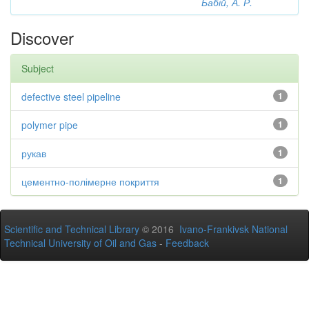
Бабій, А. Р.
Discover
Subject
defective steel pipeline
1
polymer pipe
1
рукав
1
цементно-полімерне покриття
1
Scientific and Technical Library
© 2016
Ivano-Frankivsk National
Technical University of Oil and Gas
-
Feedback