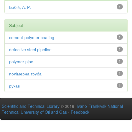
Бабій, А. Р.
1
Subject
cement-polymer coating
1
defective steel pipeline
1
polymer pipe
1
полімерна труба
1
рукав
1
Scientific and Technical Library
© 2016
Ivano-Frankivsk National
Technical University of Oil and Gas
-
Feedback