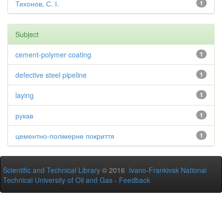
Тихонов, С. І.
1
Subject
cement-polymer coating
1
defective steel pipeline
1
laying
1
рукав
1
цементно-полімерне покриття
1
Scientific and Technical Library
© 2016
Ivano-Frankivsk National
Technical University of Oil and Gas
-
Feedback