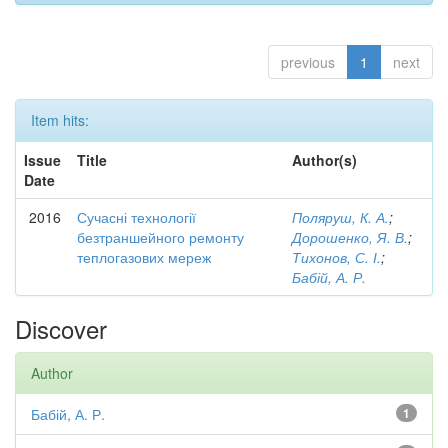
previous
1
next
Item hits:
Issue
Title
Author(s)
Date
2016
Сучасні технології
Поляруш, К. А.
;
безтраншейного ремонту
Дорошенко, Я. В.
;
теплогазових мереж
Тихонов, С. І.
;
Бабій, А. Р.
Discover
Author
Бабій, А. Р.
1