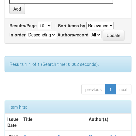
Results/Page
|
Sort items by
In order
Authors/record
Results 1-1 of 1 (Search time: 0.002 seconds).
previous
1
next
Item hits:
Issue
Title
Author(s)
Date