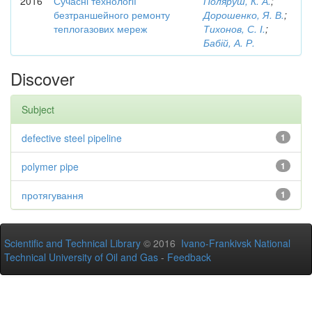
2016
Сучасні технології
Поляруш, К. А.
;
безтраншейного ремонту
Дорошенко, Я. В.
;
теплогазових мереж
Тихонов, С. І.
;
Бабій, А. Р.
Discover
Subject
defective steel pipeline
1
polymer pipe
1
протягування
1
Scientific and Technical Library
© 2016
Ivano-Frankivsk National
Technical University of Oil and Gas
-
Feedback