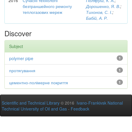
2016
Сучасні технології
Поляруш, К. А.
;
безтраншейного ремонту
Дорошенко, Я. В.
;
теплогазових мереж
Тихонов, С. І.
;
Бабій, А. Р.
Discover
Subject
polymer pipe
1
протягування
1
цементно-полімерне покриття
1
Scientific and Technical Library
© 2016
Ivano-Frankivsk National
Technical University of Oil and Gas
-
Feedback