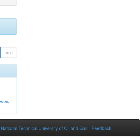
next
онов,
National Technical University of Oil and Gas
-
Feedback