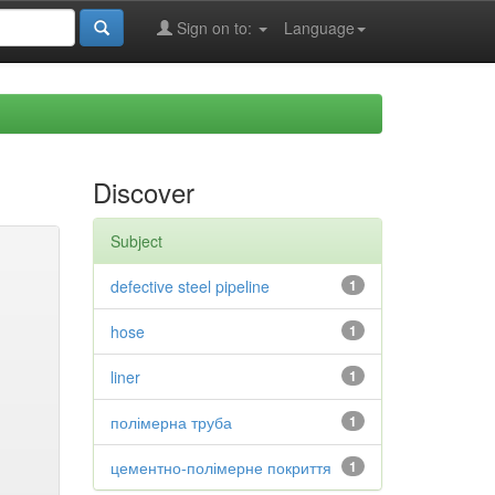
Sign on to:
Language
Discover
Subject
defective steel pipeline
1
hose
1
liner
1
полімерна труба
1
цементно-полімерне покриття
1