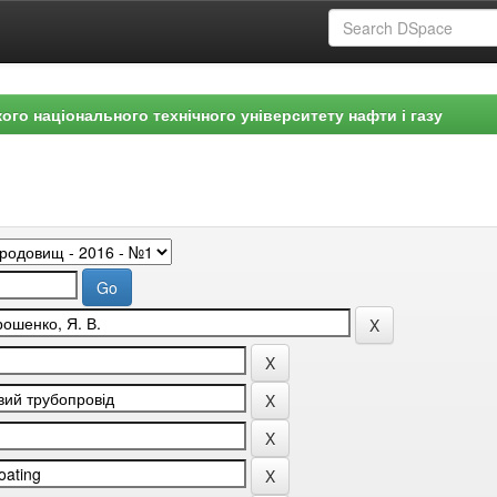
ого національного технічного університету нафти і газу