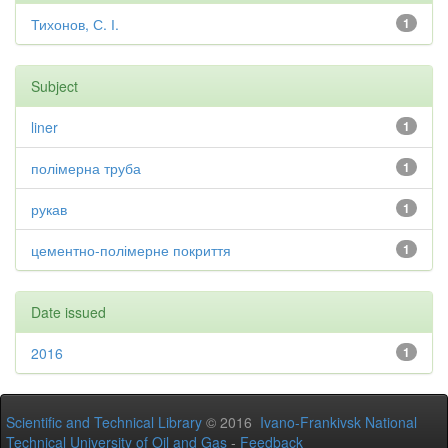
Тихонов, С. І.
1
Subject
liner
1
полімерна труба
1
рукав
1
цементно-полімерне покриття
1
Date issued
2016
1
Scientific and Technical Library
© 2016
Ivano-Frankivsk National
Technical University of Oil and Gas
-
Feedback