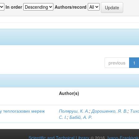
In order
Authors/record
previous
1
Author(s)
ту теплогазових мереж
Поляруш, К. А.
;
Дорошенко, Я. В.
;
Тих
С. І.
;
Бабій, А. Р.
Scientific and Technical Library
© 2016
Ivano-Frankivsk 