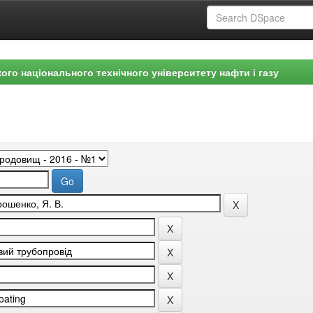
ого національного технічного університету нафти і газу