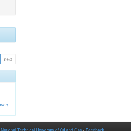
next
онов,
National Technical University of Oil and Gas
-
Feedback