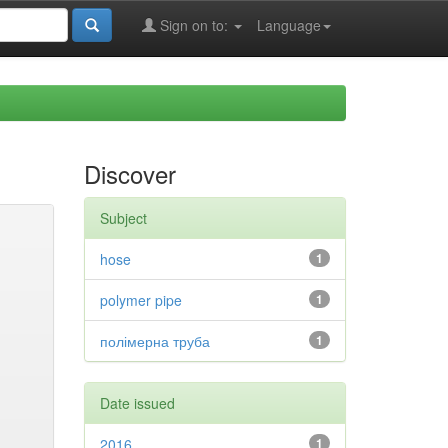
Sign on to:
Language
Discover
Subject
hose
1
polymer pipe
1
полімерна труба
1
Date issued
2016
1