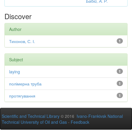
Бабій, А. Р.
Discover
Author
Тихонов, С. І.
1
Subject
laying
1
полімерна труба
1
протягування
1
Scientific and Technical Library
© 2016
Ivano-Frankivsk National
Technical University of Oil and Gas
-
Feedback