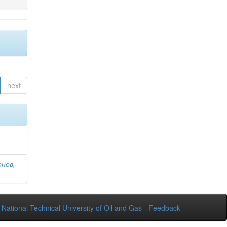
next
онов,
National Technical University of Oil and Gas
-
Feedback