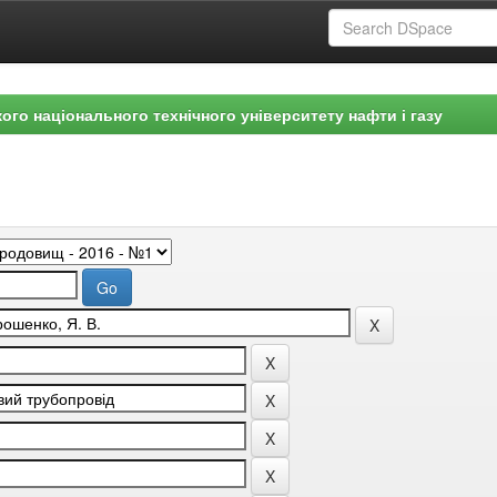
ого національного технічного університету нафти і газу