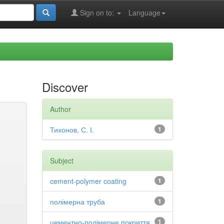
Sign on to:
Language
Discover
Author
Тихонов, С. І.
1
Subject
cement-polymer coating
1
полімерна труба
1
цементно-полімерне покриття
1