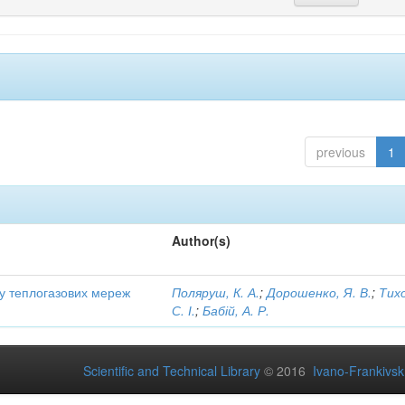
previous
1
Author(s)
ту теплогазових мереж
Поляруш, К. А.
;
Дорошенко, Я. В.
;
Тих
С. І.
;
Бабій, А. Р.
Scientific and Technical Library
© 2016
Ivano-Frankivsk 