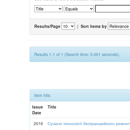
Results/Page
|
Sort items by
Results 1-1 of 1 (Search time: 0.001 seconds).
Item hits:
Issue
Title
Date
2016
Сучасні технології безтраншейного ремон