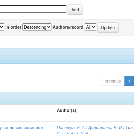
In order
Authors/record
previous
1
Author(s)
ту теплогазових мереж
Поляруш, К. А.
;
Дорошенко, Я. В.
;
Тих
С. І.
;
Бабій, А. Р.