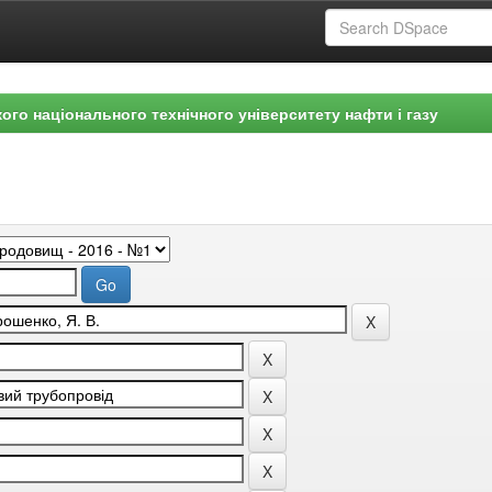
ого національного технічного університету нафти і газу