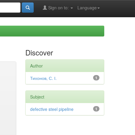
Sign on to:
Language
Discover
Author
Тихонов, С. І.
1
Subject
defective steel pipeline
1