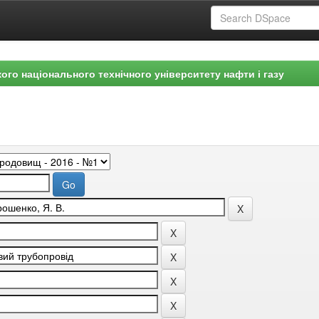
ого національного технічного університету нафти і газу