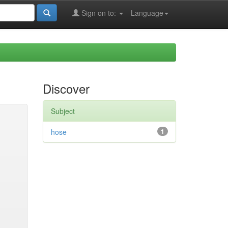
Sign on to:
Language
Discover
Subject
hose
1