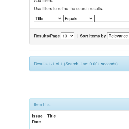
Add filters:
Use filters to refine the search results.
Results/Page
|
Sort items by
Results 1-1 of 1 (Search time: 0.001 seconds).
Item hits:
Issue
Title
Date