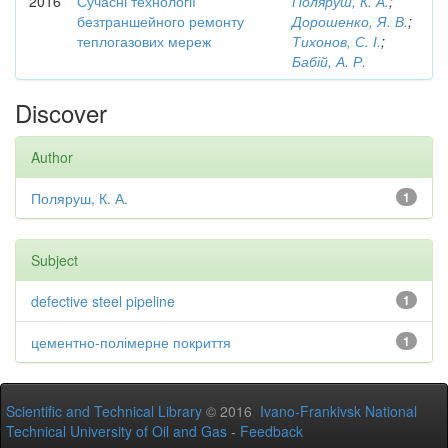
2016
Сучасні технології
Поляруш, К. А.
;
безтраншейного ремонту
Дорошенко, Я. В.
;
теплогазових мереж
Тихонов, С. І.
;
Бабій, А. Р.
Discover
Author
Поляруш, К. А.
1
Subject
defective steel pipeline
1
цементно-полімерне покриття
1
Scientific and Technical Library
© 2016
Ivano-Frankivsk National
Technical University of Oil and Gas
-
Feedback