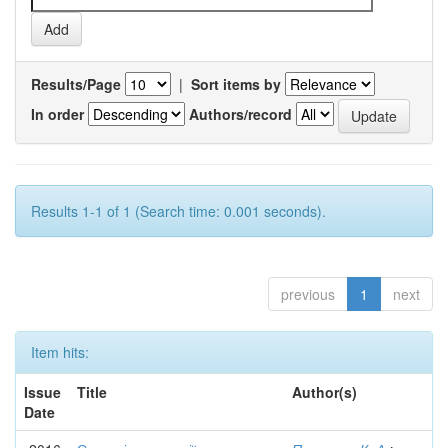
Results/Page
|
Sort items by
In order
Authors/record
Results 1-1 of 1 (Search time: 0.001 seconds).
previous
1
next
Item hits:
Issue
Title
Author(s)
Date