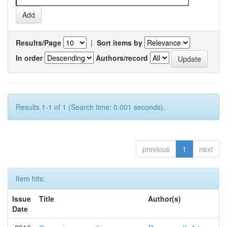
Results/Page
|
Sort items by
In order
Authors/record
Results 1-1 of 1 (Search time: 0.001 seconds).
previous
1
next
Item hits:
Issue
Title
Author(s)
Date