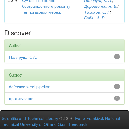
2016
Сучасні технології
Поляруш, К. А.
;
безтраншейного ремонту
Дорошенко, Я. В.
;
теплогазових мереж
Тихонов, С. І.
;
Бабій, А. Р.
Discover
Author
Поляруш, К. А.
1
Subject
defective steel pipeline
1
протягування
1
Scientific and Technical Library
© 2016
Ivano-Frankivsk National
Technical University of Oil and Gas
-
Feedback