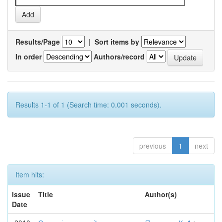
Results/Page
|
Sort items by
In order
Authors/record
Results 1-1 of 1 (Search time: 0.001 seconds).
previous
1
next
Item hits:
Issue
Title
Author(s)
Date