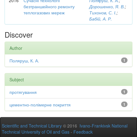
2016
Сучасні технології
Поляруш, К. А.
;
безтраншейного ремонту
Дорошенко, Я. В.
;
теплогазових мереж
Тихонов, С. І.
;
Бабій, А. Р.
Discover
Author
Поляруш, К. А.
1
Subject
протягування
1
цементно-полімерне покриття
1
Scientific and Technical Library
© 2016
Ivano-Frankivsk National
Technical University of Oil and Gas
-
Feedback