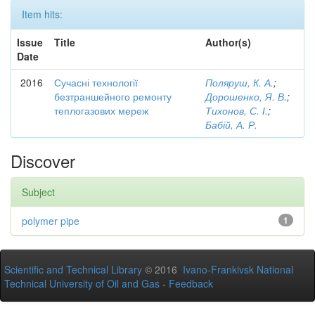
Item hits:
Issue
Title
Author(s)
Date
2016
Сучасні технології
Поляруш, К. А.
;
безтраншейного ремонту
Дорошенко, Я. В.
;
теплогазових мереж
Тихонов, С. І.
;
Бабій, А. Р.
Discover
Subject
polymer pipe
1
Scientific and Technical Library
© 2016
Ivano-Frankivsk National
Technical University of Oil and Gas
-
Feedback