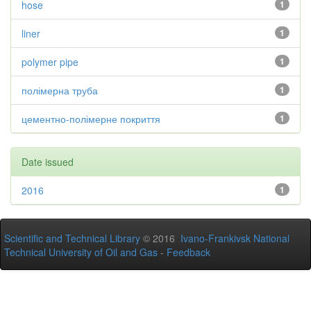
hose
1
liner
1
polymer pipe
1
полімерна труба
1
цементно-полімерне покриття
1
Date issued
2016
1
Scientific and Technical Library
© 2016
Ivano-Frankivsk National
Technical University of Oil and Gas
-
Feedback