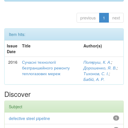
previous
1
next
Item hits:
Issue
Title
Author(s)
Date
2016
Сучасні технології
Поляруш, К. А.
;
безтраншейного ремонту
Дорошенко, Я. В.
;
теплогазових мереж
Тихонов, С. І.
;
Бабій, А. Р.
Discover
Subject
defective steel pipeline
1