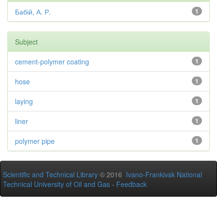
Бабій, А. Р.
1
Subject
cement-polymer coating
1
hose
1
laying
1
liner
1
polymer pipe
1
Scientific and Technical Library
© 2016
Ivano-Frankivsk National
Technical University of Oil and Gas
-
Feedback