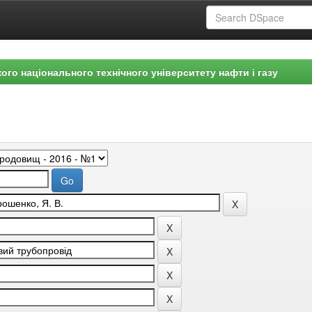
ого національного технічного університету нафти і газу