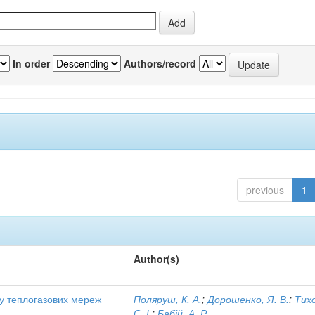
In order
Authors/record
previous
1
Author(s)
ту теплогазових мереж
Поляруш, К. А.
;
Дорошенко, Я. В.
;
Тих
С. І.
;
Бабій, А. Р.