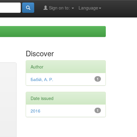
Sign on to:
Language
Discover
Author
Бабій, А. Р.
1
Date issued
2016
1