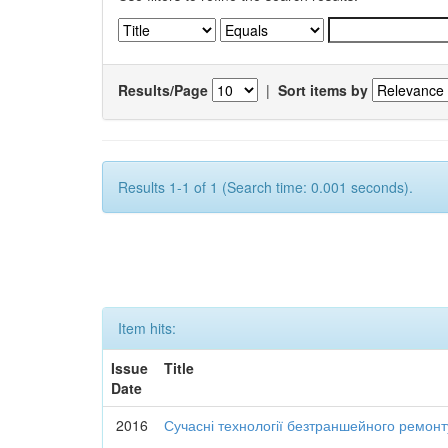
Results/Page
|
Sort items by
Results 1-1 of 1 (Search time: 0.001 seconds).
Item hits:
Issue
Title
Date
2016
Сучасні технології безтраншейного ремон