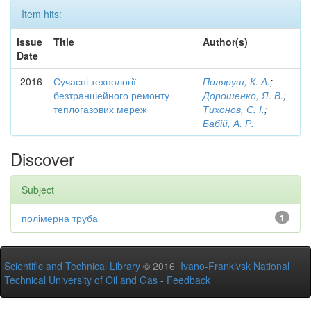
Item hits:
Issue
Title
Author(s)
Date
2016
Сучасні технології
Поляруш, К. А.
;
безтраншейного ремонту
Дорошенко, Я. В.
;
теплогазових мереж
Тихонов, С. І.
;
Бабій, А. Р.
Discover
Subject
полімерна труба
1
Scientific and Technical Library
© 2016
Ivano-Frankivsk National
Technical University of Oil and Gas
-
Feedback