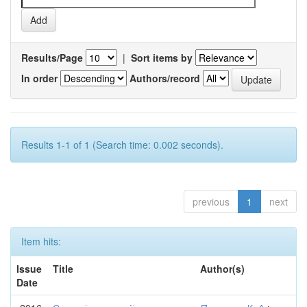
Results/Page
|
Sort items by
In order
Authors/record
Results 1-1 of 1 (Search time: 0.002 seconds).
previous
1
next
Item hits:
Issue
Title
Author(s)
Date