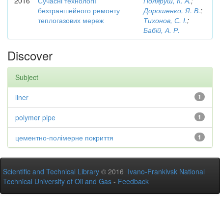
2016
Сучасні технології
Поляруш, К. А.
;
безтраншейного ремонту
Дорошенко, Я. В.
;
теплогазових мереж
Тихонов, С. І.
;
Бабій, А. Р.
Discover
Subject
liner
1
polymer pipe
1
цементно-полімерне покриття
1
Scientific and Technical Library
© 2016
Ivano-Frankivsk National
Technical University of Oil and Gas
-
Feedback