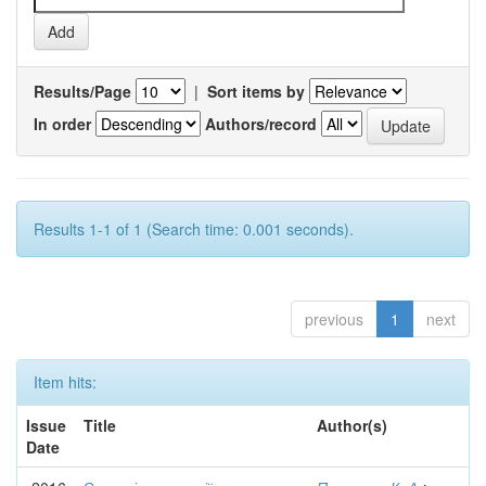
Results/Page
|
Sort items by
In order
Authors/record
Results 1-1 of 1 (Search time: 0.001 seconds).
previous
1
next
Item hits:
Issue
Title
Author(s)
Date