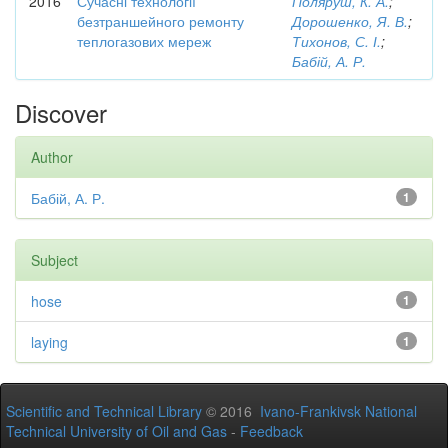
2016
Сучасні технології
Поляруш, К. А.
;
безтраншейного ремонту
Дорошенко, Я. В.
;
теплогазових мереж
Тихонов, С. І.
;
Бабій, А. Р.
Discover
Author
Бабій, А. Р.
1
Subject
hose
1
laying
1
Scientific and Technical Library
© 2016
Ivano-Frankivsk National
Technical University of Oil and Gas
-
Feedback