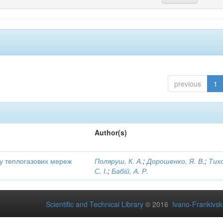
previous
1
Author(s)
ту теплогазових мереж
Поляруш, К. А.
;
Дорошенко, Я. В.
;
Тих
С. І.
;
Бабій, А. Р.
Scientific and Technical Library
© 2016
Ivano-Frankivsk 