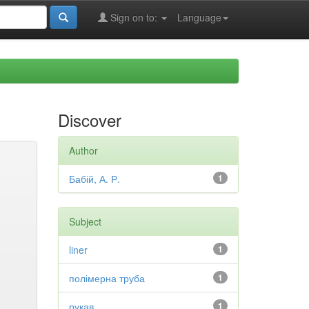
Sign on to:
Language
Discover
Author
Бабій, А. Р.
1
Subject
liner
1
полімерна труба
1
рукав
1