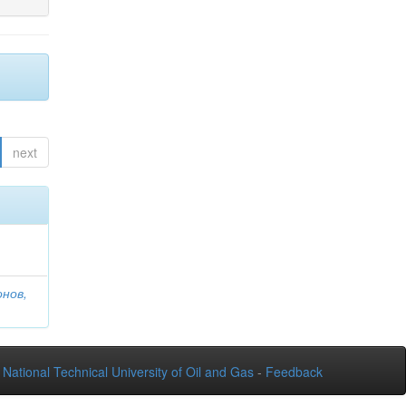
next
онов,
National Technical University of Oil and Gas
-
Feedback