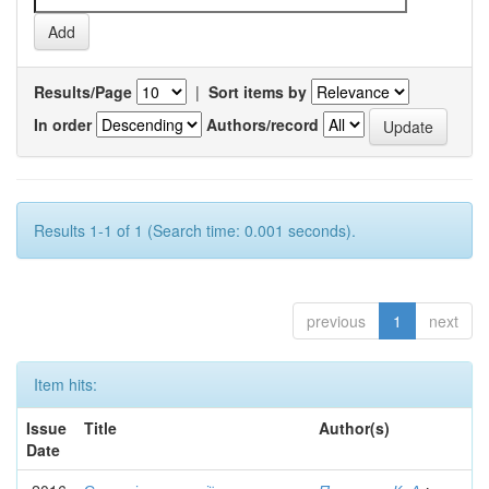
Results/Page
|
Sort items by
In order
Authors/record
Results 1-1 of 1 (Search time: 0.001 seconds).
previous
1
next
Item hits:
Issue
Title
Author(s)
Date