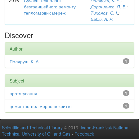
2016
Сучасні технології
Поляруш, К. А.
;
безтраншейного ремонту
Дорошенко, Я. В.
;
теплогазових мереж
Тихонов, С. І.
;
Бабій, А. Р.
Discover
Author
Поляруш, К. А.
1
Subject
протягування
1
цементно-полімерне покриття
1
Scientific and Technical Library
© 2016
Ivano-Frankivsk National
Technical University of Oil and Gas
-
Feedback