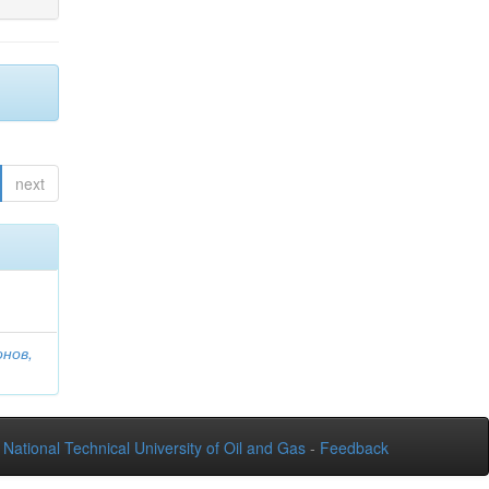
next
онов,
National Technical University of Oil and Gas
-
Feedback