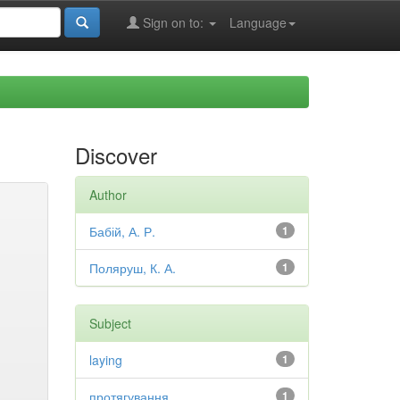
Sign on to:
Language
Discover
Author
Бабій, А. Р.
1
Поляруш, К. А.
1
Subject
laying
1
протягування
1