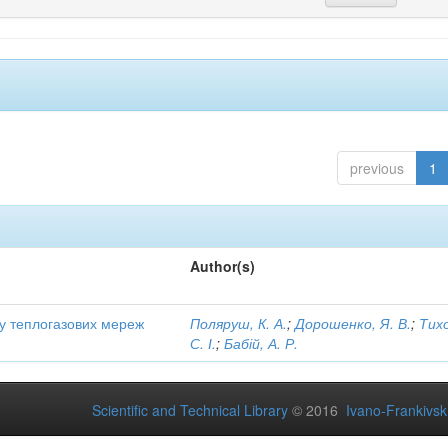
previous
1
Author(s)
ту теплогазових мереж
Поляруш, К. А.
;
Дорошенко, Я. В.
;
Тих
С. І.
;
Бабій, А. Р.
Scientific and Technical Library
© 2016
Ivano-Frankivsk 