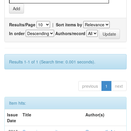
Results/Page
|
Sort items by
In order
Authors/record
Results 1-1 of 1 (Search time: 0.001 seconds).
previous
1
next
Item hits:
Issue
Title
Author(s)
Date