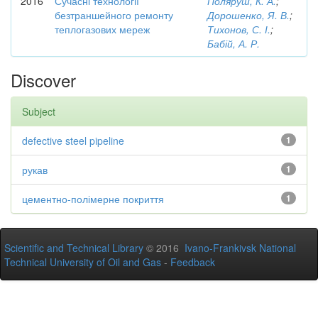
2016
Сучасні технології
Поляруш, К. А.
;
безтраншейного ремонту
Дорошенко, Я. В.
;
теплогазових мереж
Тихонов, С. І.
;
Бабій, А. Р.
Discover
Subject
defective steel pipeline
1
рукав
1
цементно-полімерне покриття
1
Scientific and Technical Library
© 2016
Ivano-Frankivsk National
Technical University of Oil and Gas
-
Feedback