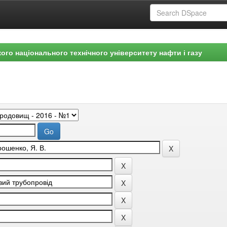
ого національного технічного університету нафти і газу