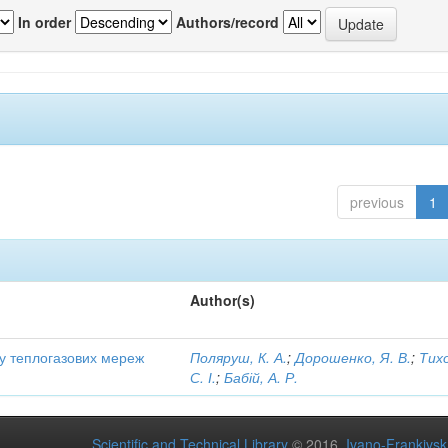
In order
Authors/record
previous
1
Author(s)
ту теплогазових мереж
Поляруш, К. А.
;
Дорошенко, Я. В.
;
Тих
С. І.
;
Бабій, А. Р.
Scientific and Technical Library
© 2016
Ivano-Frankivsk 