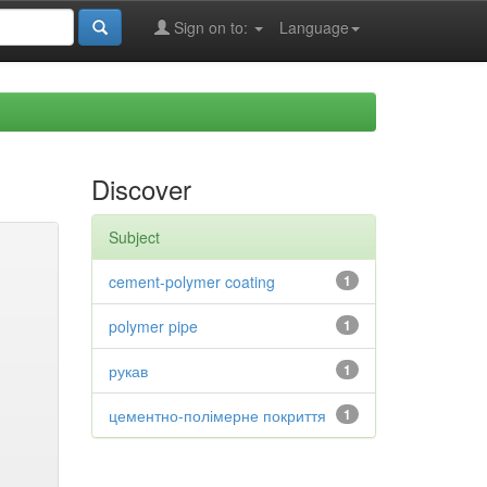
Sign on to:
Language
Discover
Subject
cement-polymer coating
1
polymer pipe
1
рукав
1
цементно-полімерне покриття
1