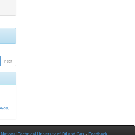
next
онов,
National Technical University of Oil and Gas
-
Feedback