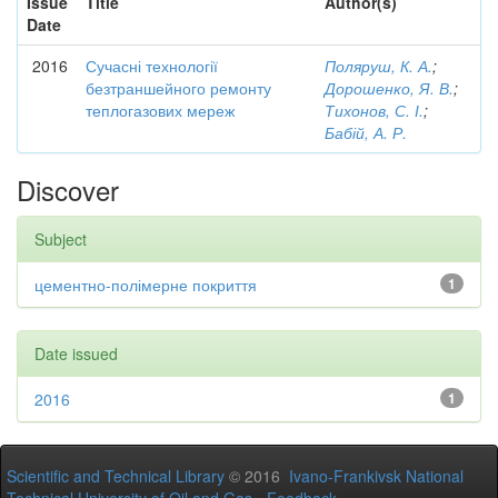
Issue
Title
Author(s)
Date
2016
Сучасні технології
Поляруш, К. А.
;
безтраншейного ремонту
Дорошенко, Я. В.
;
теплогазових мереж
Тихонов, С. І.
;
Бабій, А. Р.
Discover
Subject
цементно-полімерне покриття
1
Date issued
2016
1
Scientific and Technical Library
© 2016
Ivano-Frankivsk National