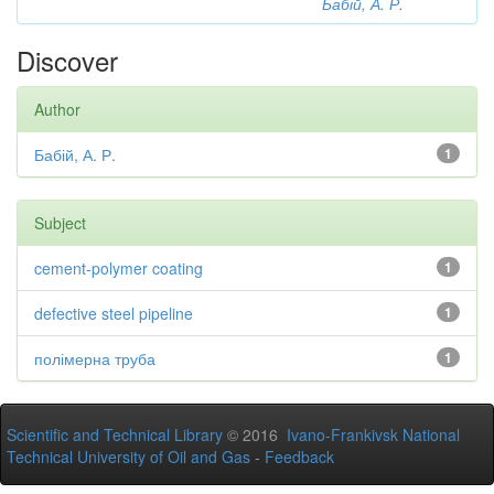
Бабій, А. Р.
Discover
Author
Бабій, А. Р.
1
Subject
cement-polymer coating
1
defective steel pipeline
1
полімерна труба
1
Scientific and Technical Library
© 2016
Ivano-Frankivsk National
Technical University of Oil and Gas
-
Feedback