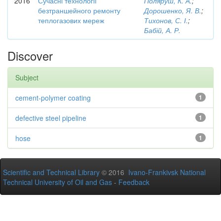
2016
Сучасні технології
Поляруш, К. А.
;
безтраншейного ремонту
Дорошенко, Я. В.
;
теплогазових мереж
Тихонов, С. І.
;
Бабій, А. Р.
Discover
Subject
cement-polymer coating
1
defective steel pipeline
1
hose
1
Scientific and Technical Library
© 2016
Ivano-Frankivsk National
Technical University of Oil and Gas
-
Feedback