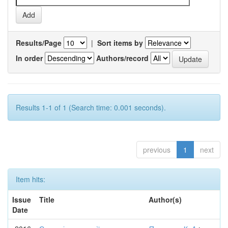
Results/Page
|
Sort items by
In order
Authors/record
Results 1-1 of 1 (Search time: 0.001 seconds).
previous
1
next
Item hits:
Issue
Title
Author(s)
Date