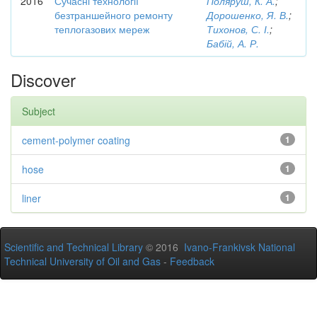
2016
Сучасні технології
Поляруш, К. А.
;
безтраншейного ремонту
Дорошенко, Я. В.
;
теплогазових мереж
Тихонов, С. І.
;
Бабій, А. Р.
Discover
Subject
cement-polymer coating
1
hose
1
liner
1
Scientific and Technical Library
© 2016
Ivano-Frankivsk National
Technical University of Oil and Gas
-
Feedback