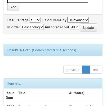
Results/Page
|
Sort items by
In order
Authors/record
Results 1-1 of 1 (Search time: 0.001 seconds).
previous
1
next
Item hits:
Issue
Title
Author(s)
Date