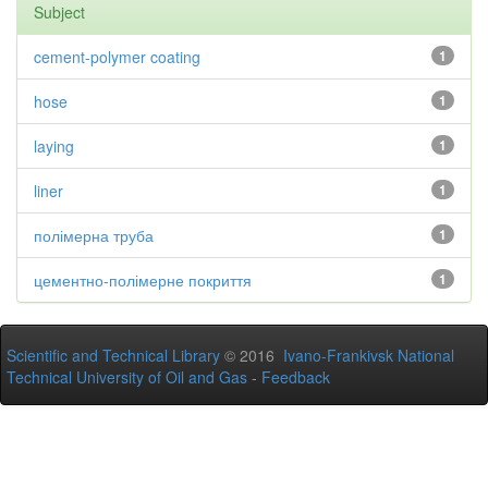
Subject
cement-polymer coating
1
hose
1
laying
1
liner
1
полімерна труба
1
цементно-полімерне покриття
1
Scientific and Technical Library
© 2016
Ivano-Frankivsk National
Technical University of Oil and Gas
-
Feedback