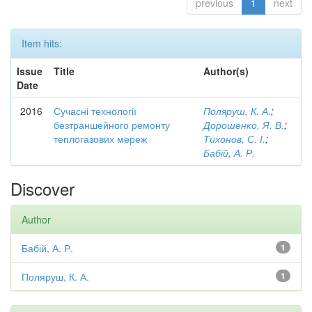
previous
1
next
Item hits:
Issue
Title
Author(s)
Date
2016
Сучасні технології
Поляруш, К. А.
;
безтраншейного ремонту
Дорошенко, Я. В.
;
теплогазових мереж
Тихонов, С. І.
;
Бабій, А. Р.
Discover
Author
Бабій, А. Р.
1
Поляруш, К. А.
1