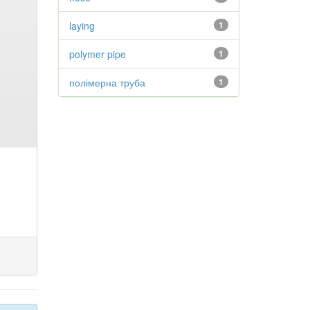
laying
1
polymer pipe
1
полімерна труба
1