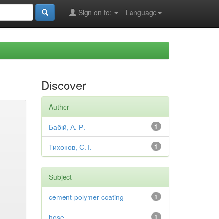
Sign on to:
Language
Discover
Author
Бабій, А. Р.
1
Тихонов, С. І.
1
Subject
cement-polymer coating
1
hose
1