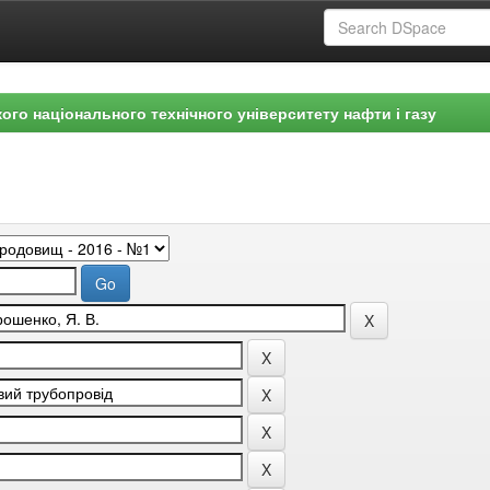
ого національного технічного університету нафти і газу