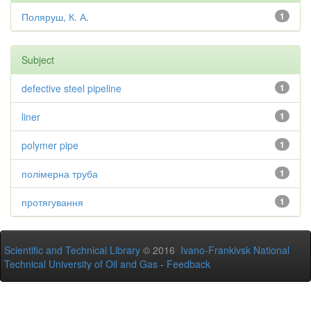
Поляруш, К. А.
1
Subject
defective steel pipeline
1
liner
1
polymer pipe
1
полімерна труба
1
протягування
1
Scientific and Technical Library
© 2016
Ivano-Frankivsk National
Technical University of Oil and Gas
-
Feedback