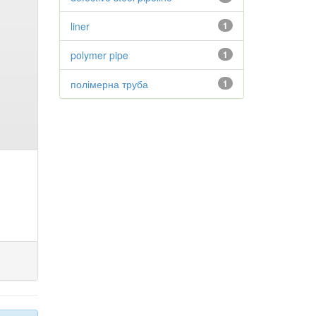
liner
1
polymer pipe
1
полімерна труба
1