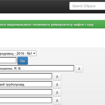
ого національного технічного університету нафти і газу