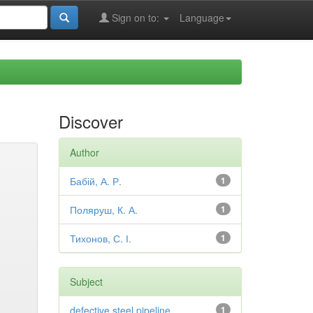
Sign on to:
Language
Discover
Author
Бабій, А. Р.
1
Поляруш, К. А.
1
Тихонов, С. І.
1
Subject
defective steel pipeline
1