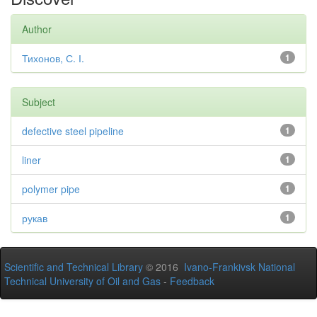
Author
Тихонов, С. І.
1
Subject
defective steel pipeline
1
liner
1
polymer pipe
1
рукав
1
Scientific and Technical Library
© 2016
Ivano-Frankivsk National
Technical University of Oil and Gas
-
Feedback