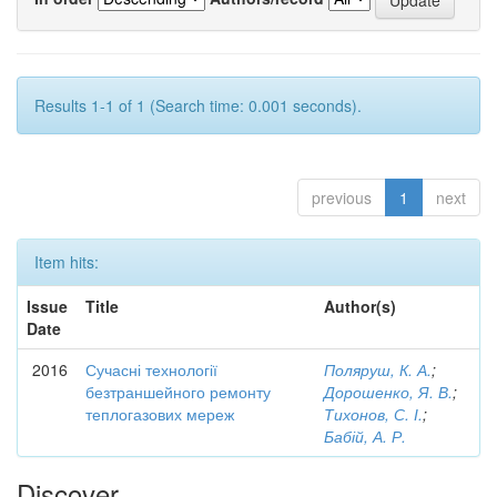
Results 1-1 of 1 (Search time: 0.001 seconds).
previous
1
next
Item hits:
Issue
Title
Author(s)
Date
2016
Сучасні технології
Поляруш, К. А.
;
безтраншейного ремонту
Дорошенко, Я. В.
;
теплогазових мереж
Тихонов, С. І.
;
Бабій, А. Р.
Discover