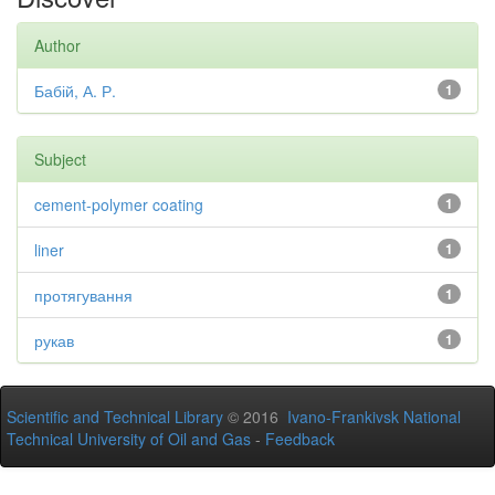
Author
Бабій, А. Р.
1
Subject
cement-polymer coating
1
liner
1
протягування
1
рукав
1
Scientific and Technical Library
© 2016
Ivano-Frankivsk National
Technical University of Oil and Gas
-
Feedback