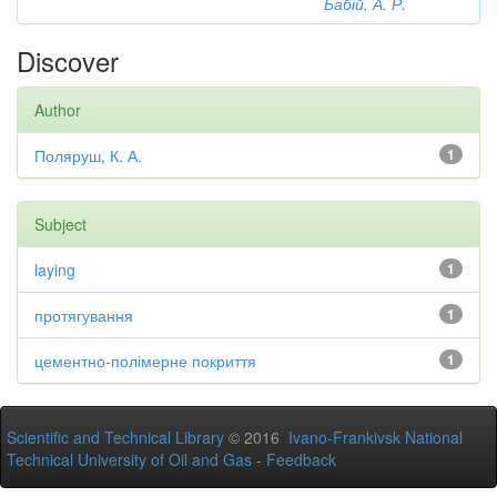
Бабій, А. Р.
Discover
Author
Поляруш, К. А.
1
Subject
laying
1
протягування
1
цементно-полімерне покриття
1
Scientific and Technical Library
© 2016
Ivano-Frankivsk National
Technical University of Oil and Gas
-
Feedback