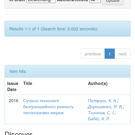
Results 1-1 of 1 (Search time: 0.002 seconds).
previous
1
next
Item hits:
Issue
Title
Author(s)
Date
2016
Сучасні технології
Поляруш, К. А.
;
безтраншейного ремонту
Дорошенко, Я. В.
;
теплогазових мереж
Тихонов, С. І.
;
Бабій, А. Р.
Discover