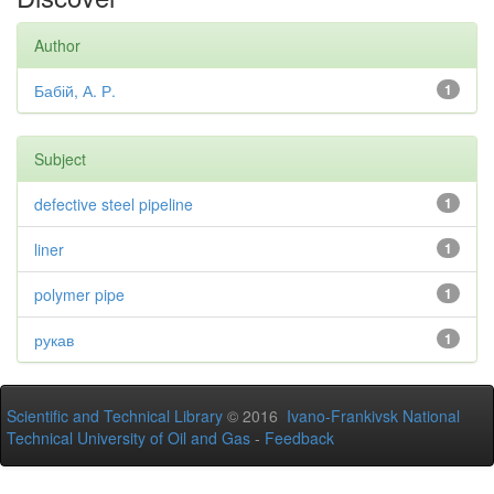
Author
Бабій, А. Р.
1
Subject
defective steel pipeline
1
liner
1
polymer pipe
1
рукав
1
Scientific and Technical Library
© 2016
Ivano-Frankivsk National
Technical University of Oil and Gas
-
Feedback