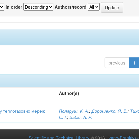
In order
Authors/record
previous
1
Author(s)
ту теплогазових мереж
Поляруш, К. А.
;
Дорошенко, Я. В.
;
Тих
С. І.
;
Бабій, А. Р.
Scientific and Technical Library
© 2016
Ivano-Frankivsk 