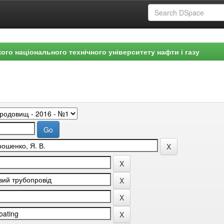
ого національного технічного університету нафти і газу