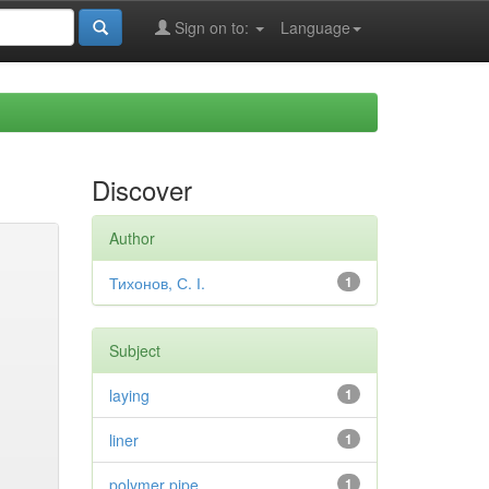
Sign on to:
Language
Discover
Author
Тихонов, С. І.
1
Subject
laying
1
liner
1
polymer pipe
1