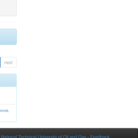
next
онов,
National Technical University of Oil and Gas
-
Feedback