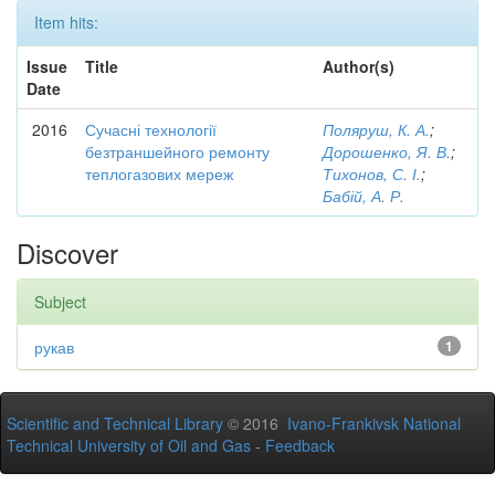
Item hits:
Issue
Title
Author(s)
Date
2016
Сучасні технології
Поляруш, К. А.
;
безтраншейного ремонту
Дорошенко, Я. В.
;
теплогазових мереж
Тихонов, С. І.
;
Бабій, А. Р.
Discover
Subject
рукав
1
Scientific and Technical Library
© 2016
Ivano-Frankivsk National
Technical University of Oil and Gas
-
Feedback