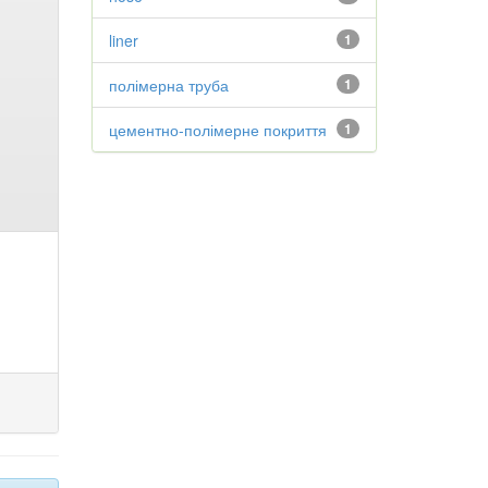
liner
1
полімерна труба
1
цементно-полімерне покриття
1