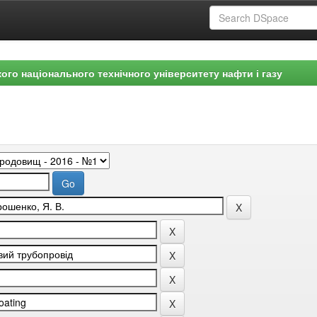
ого національного технічного університету нафти і газу