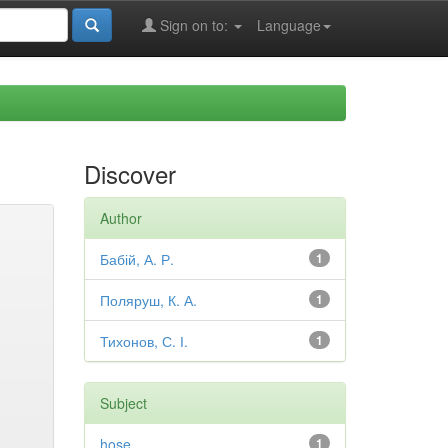
Sign on to:
Language
Discover
Author
Бабій, А. Р.
1
Поляруш, К. А.
1
Тихонов, С. І.
1
Subject
hose
1