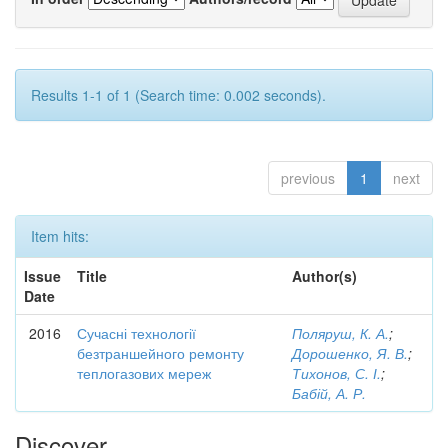
Results 1-1 of 1 (Search time: 0.002 seconds).
previous
1
next
Item hits:
Issue
Title
Author(s)
Date
2016
Сучасні технології
Поляруш, К. А.
;
безтраншейного ремонту
Дорошенко, Я. В.
;
теплогазових мереж
Тихонов, С. І.
;
Бабій, А. Р.
Discover