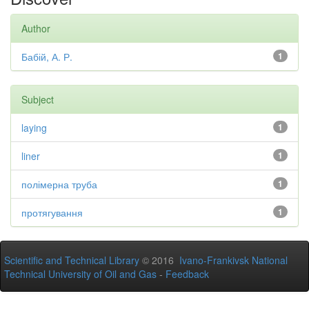
Author
Бабій, А. Р.
1
Subject
laying
1
liner
1
полімерна труба
1
протягування
1
Scientific and Technical Library
© 2016
Ivano-Frankivsk National
Technical University of Oil and Gas
-
Feedback