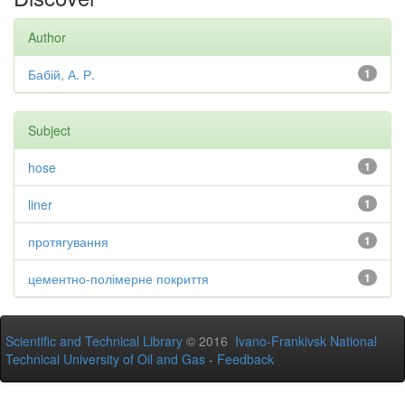
Author
Бабій, А. Р.
1
Subject
hose
1
liner
1
протягування
1
цементно-полімерне покриття
1
Scientific and Technical Library
© 2016
Ivano-Frankivsk National
Technical University of Oil and Gas
-
Feedback