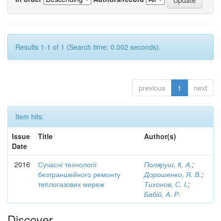
Results 1-1 of 1 (Search time: 0.002 seconds).
previous
1
next
Item hits:
Issue
Title
Author(s)
Date
2016
Сучасні технології
Поляруш, К. А.
;
безтраншейного ремонту
Дорошенко, Я. В.
;
теплогазових мереж
Тихонов, С. І.
;
Бабій, А. Р.
Discover