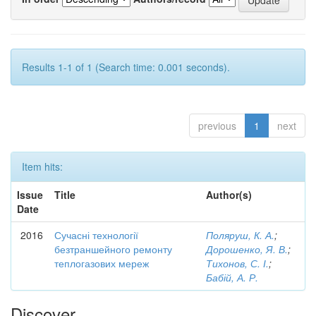
Results 1-1 of 1 (Search time: 0.001 seconds).
previous
1
next
Item hits:
Issue
Title
Author(s)
Date
2016
Сучасні технології
Поляруш, К. А.
;
безтраншейного ремонту
Дорошенко, Я. В.
;
теплогазових мереж
Тихонов, С. І.
;
Бабій, А. Р.
Discover