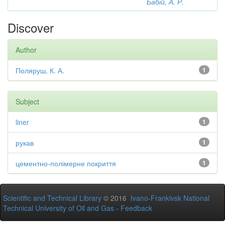
Бабій, А. Р.
Discover
Author
Поляруш, К. А.
1
Subject
liner
1
рукав
1
цементно-полімерне покриття
1
Scientific and Technical Library
© 2016
Ivano-Frankivsk National
Technical University of Oil and Gas
-
Feedback